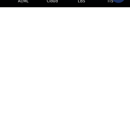
AI/ML
Cloud
LBS
ITS
Service
엠큐닉이 더 나은 미래를 향해 걸어온 길
AI Agent
LLMOps
01
11